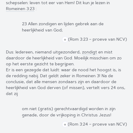
schepselen: leven tot eer van Hem! Dit kun je lezen in
Romeinen 3:23
:
23 Allen zondigen en lijden gebrek aan de
heerlijkheid van God;
(Rom 3:23
– proeve van NCV
)
＋
Dus: Iedereen, niemand uitgezonderd,
zondigt
en mist
daardoor de heerlijkheid van God. Moeilijk misschien om zo
op het eerste gezicht te begrijpen.
Er is een gezegde dat luidt: waar de nood het hoogst is, is
de redding nabij. Dat geldt zeker in Romeinen 3! Na de
conclusie, dat alle mensen zondaars zijn en daardoor de
heerlijkheid van God derven (of missen), vertelt vers 24 ons,
dat zij
om niet (gratis) gerechtvaardigd worden in zijn
genade, door de vrijkoping in Christus Jezus!
(Rom 3:24
– proeve van NCV
)
＋