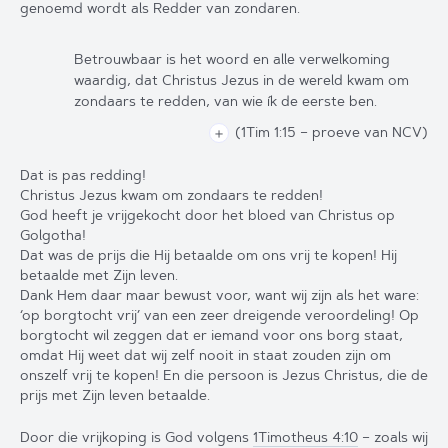
genoemd wordt als Redder van zondaren.
Betrouwbaar is het woord en alle verwelkoming
waardig, dat Christus Jezus in de wereld kwam om
zondaars te redden, van wie ík de eerste ben.
(1Tim 1:15
– proeve van NCV
)
＋
Dat is pas redding!
Christus Jezus kwam om zondaars te redden!
God heeft je vrijgekocht door het bloed van Christus op
Golgotha!
Dat was de prijs die Hij betaalde om ons vrij te kopen! Hij
betaalde met Zijn leven.
Dank Hem daar maar bewust voor, want wij zijn als het ware:
‘op borgtocht vrij’ van een zeer dreigende veroordeling! Op
borgtocht wil zeggen dat er iemand voor ons borg staat,
omdat Hij weet dat wij zelf nooit in staat zouden zijn om
onszelf vrij te kopen! En die persoon is Jezus Christus, die de
prijs met Zijn leven betaalde.
Door die vrijkoping is God volgens
1Timotheus 4:10
– zoals wij