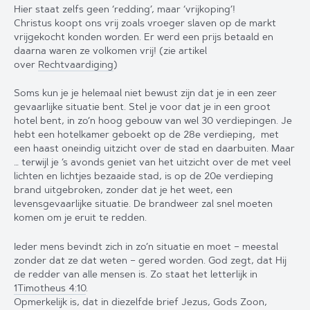
Hier staat zelfs geen ‘redding’, maar ‘vrijkoping’!
Christus koopt ons vrij zoals vroeger slaven op de markt
vrijgekocht konden worden. Er werd een prijs betaald en
daarna waren ze volkomen vrij! (zie artikel
over
Rechtvaardiging
)
Soms kun je je helemaal niet bewust zijn dat je in een zeer
gevaarlijke situatie bent. Stel je voor dat je in een groot
hotel bent, in zo’n hoog gebouw van wel 30 verdiepingen. Je
hebt een hotelkamer geboekt op de 28e verdieping,
met
een haast oneindig uitzicht over de stad en daarbuiten. Maar
… terwijl je ’s avonds geniet van het uitzicht over de met veel
lichten en lichtjes bezaaide stad, is op de 20e verdieping
brand uitgebroken, zonder dat je het weet, een
levensgevaarlijke situatie. De brandweer zal snel moeten
komen om je eruit te redden.
Ieder mens bevindt zich in zo’n situatie en moet – meestal
zonder dat ze dat weten – gered worden. God zegt, dat Hij
de redder van alle mensen is. Zo staat het letterlijk in
1Timotheus 4:10
.
Opmerkelijk is, dat in diezelfde brief Jezus, Gods Zoon,