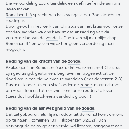
Die veroordeling zou uiteindelijk een definitief einde aan ons
leven maken!
Romeinen 1:16
spreekt van het evangelie dat Gods kracht tot
redding is.
Door
geloof
in het werk van Christus aan het kruis voor onze
zonden
, worden we ons bewust dat er redding van de
veroordeling van de
zonde
is. Dan lezen wij met blijdschap
Romeinen 8:1
en weten wij dat er geen veroordeling meer
mogelijk is!
Redding van de kracht van de
zonde
.
Paulus geeft in Romeinen 6 aan, dat we samen met Christus
zijn gekruisigd, gestorven, begraven en opgewekt uit de
dood om in een nieuw leven te wandelen (lees de verzen 2-8).
Dus: niet langer als een slaaf onder de
zonde
, maar echt vrij
om voor Hem en tot eer van Hem, onze redder, te leven!
(Lees dat hoofdstuk eens aandachtig door!)
Redding van de aanwezigheid van de
zonde
.
Dat zal gebeuren, als Hij als redder uit de hemel komt om ons
op te halen (
Romeinen 13:11
;
Filippenzen 3:20,21
). Dan
ontvangt de gelovige een vernieuwd lichaam, aangepast aan