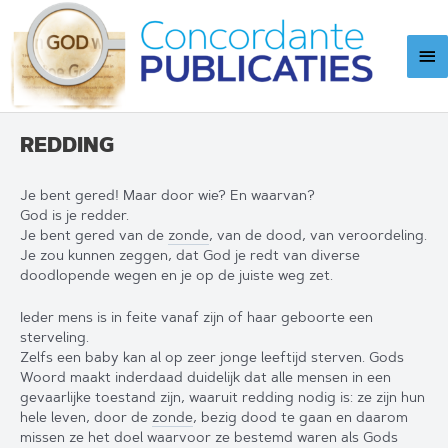
Ga
naar
Ho
de
inhoud
REDDING
Je bent gered! Maar door wie? En waarvan?
God is je redder.
Je bent gered van de
zonde
, van de dood, van veroordeling.
Je zou kunnen zeggen, dat God je redt van diverse
doodlopende wegen en je op de juiste weg zet.
Ieder mens is in feite vanaf zijn of haar geboorte een
sterveling.
Zelfs een baby kan al op zeer jonge leeftijd sterven. Gods
Woord maakt inderdaad duidelijk dat alle mensen in een
gevaarlijke toestand zijn, waaruit redding nodig is: ze zijn hun
hele leven, door de
zonde
, bezig dood te gaan en daarom
missen ze het doel waarvoor ze bestemd waren als Gods