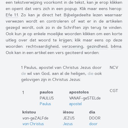
een tekstverwijzing voorkomt in de tekst, kan je erop klikken
en opent dat vers zich in een popup. Klik maar eens hierop:
Efe 1:1
. Zo kan je direct het Bijbelgedeelte lezen waarnaar
verwezen wordt en controleren of wat er in de artikelen
gezegd wordt, ook zo in de Schriften zijn terug te vinden.
Ook kun je op enkele moeilijke woorden klikken om een korte
uitleg over dat woord te krijgen; klik maar eens op deze
woorden:
rechtvaardigheid
,
verzoening
,
gezindheid
,
bêma
.
Ook kan in een artikel een vers geciteerd worden:
1
Paulus
,
apostel
van Christus
Jezus
door
NCV
de
wil
van God
,
aan
al
de
heiligen
,
die
ook
gelovigen
zijn
in
Christus
Jezus
:
CGT
1
paulos
apostolos
PAULUS
VANAF-geSTELde
Paulus
apostel
kristou
iēsou
dia
van
-geZALFde
JEZUS
DOOR
van
Christus
Jezus
door