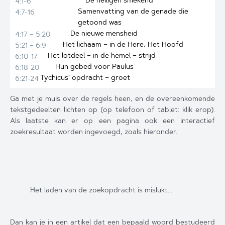
4:1-6
Samenvatting van de genade die
4:7-16
getoond was
De nieuwe mensheid
4:17 – 5:20
Het lichaam – in de Here, Het Hoofd
5:21 – 6:9
Het lotdeel – in de hemel – strijd
6:10-17
Hun gebed voor Paulus
6:18-20
Tychicus’ opdracht – groet
6:21-24
Ga met je muis over de regels heen, en de overeenkomende
tekstgedeelten lichten op (op telefoon of tablet: klik erop).
Als laatste kan er op een pagina ook een interactief
zoekresultaat worden ingevoegd, zoals hieronder.
Het laden van de zoekopdracht is mislukt...
Dan kan je in een artikel dat een bepaald woord bestudeerd