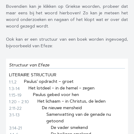
Bovendien kan je klikken op Griekse woorden, probeer dat
maar eens bij het woord hierboven! Zo kan je meteen het
woord onderzoeken en nagaan of het klopt wat er over dat
woord gezegd wordt.
Ook kan er een structuur van een boek worden ingevoegd,
bijvoorbeeld van Efeze:
Structuur van Efeze
LITERAIRE STRUCTUUR
Paulus’ opdracht – groet
1:1,2
Het lotdeel – in de hemel – zegen
1:3-14
Paulus gebed voor hen
1:15-19
Het lichaam – in Christus, de leden
1:20 – 2:10
De nieuwe mensheid
2:11-22
Samenvatting van de genade nu
3:1-13
getoond
De vader smekend
3:14-21
De heiligen smekend