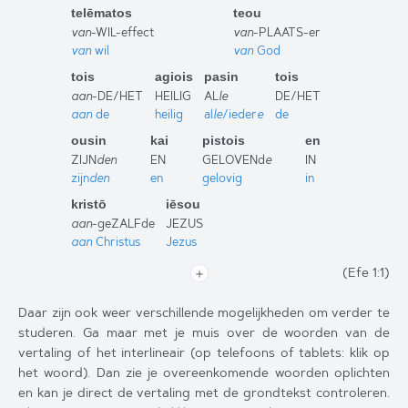
telēmatos
teou
van
-WIL-effect
van
-PLAATS-er
van
wil
van
God
tois
agiois
pasin
tois
aan
-DE/HET
HEILIG
AL
le
DE/HET
aan
de
heilig
al
le
/ieder
e
de
ousin
kai
pistois
en
ZIJN
den
EN
GELOVENd
e
IN
zijn
den
en
gelovig
in
kristō
iēsou
aan
-geZALFde
JEZUS
aan
Christus
Jezus
(Efe 1:1
)
＋
Daar zijn ook weer verschillende mogelijkheden om verder te
studeren. Ga maar met je muis over de woorden van de
vertaling of het interlineair (op telefoons of tablets: klik op
het woord). Dan zie je overeenkomende woorden oplichten
en kan je direct de vertaling met de grondtekst controleren.