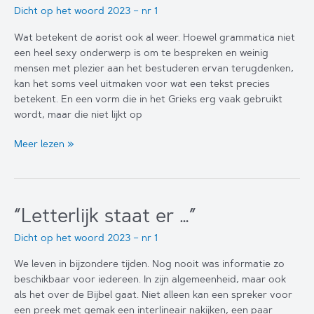
Dicht op het woord 2023 – nr 1
Wat betekent de aorist ook al weer. Hoewel grammatica niet
een heel sexy onderwerp is om te bespreken en weinig
mensen met plezier aan het bestuderen ervan terugdenken,
kan het soms veel uitmaken voor wat een tekst precies
betekent. En een vorm die in het Grieks erg vaak gebruikt
wordt, maar die niet lijkt op
Gods
Meer lezen »
liefde
en
het
voorbestaan
“Letterlijk staat er …”
van
Christus
Dicht op het woord 2023 – nr 1
We leven in bijzondere tijden. Nog nooit was informatie zo
beschikbaar voor iedereen. In zijn algemeenheid, maar ook
als het over de Bijbel gaat. Niet alleen kan een spreker voor
een preek met gemak een interlineair nakijken, een paar