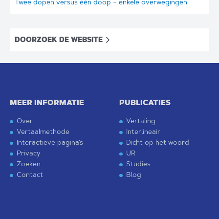
Twee dopen versus één doop – enkele overwegingen
DOORZOEK DE WEBSITE
MEER INFORMATIE
PUBLICATIES
Over
Vertaling
Vertaalmethode
Interlineair
Interactieve pagina’s
Dicht op het woord
Privacy
UR
Zoeken
Studies
Contact
Blog