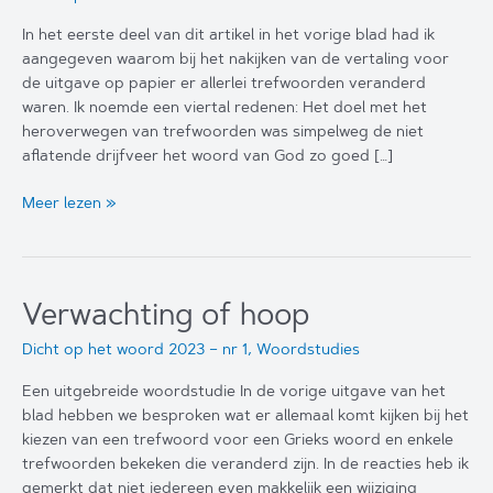
In het eerste deel van dit artikel in het vorige blad had ik
aangegeven waarom bij het nakijken van de vertaling voor
de uitgave op papier er allerlei trefwoorden veranderd
waren. Ik noemde een viertal redenen: Het doel met het
heroverwegen van trefwoorden was simpelweg de niet
aflatende drijfveer het woord van God zo goed […]
Kiezen
Meer lezen »
van
de
juiste
trefwoorden
Verwachting of hoop
II
Dicht op het woord 2023 – nr 1
,
Woordstudies
Een uitgebreide woordstudie In de vorige uitgave van het
blad hebben we besproken wat er allemaal komt kijken bij het
kiezen van een trefwoord voor een Grieks woord en enkele
trefwoorden bekeken die veranderd zijn. In de reacties heb ik
gemerkt dat niet iedereen even makkelijk een wijziging