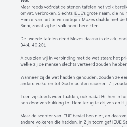
Wet
Maar reeds vóórdat de stenen tafelen het volk berei
omvat, verbroken. Slechts
IEUE
’s grote naam, die nu
Hem ervan het te vernietigen. Mozes daalde met de t
Sinaï, zodat zij het volk nooit bereikten.
De tweede tafelen deed Mozes daarna in de ark, on
34:4
;
40:20
).
Aldus zien wij in verbinding met de wet staan: het pr
welke zij de mensen slechts verteerd zouden hebben
Wanneer zij de wet hadden gehouden, zouden ze een 
andere volkeren tot God mochten naderen. Zij zouden
Toen zij steeds weer faalden, ook nadat Hij hen in he
hen door verdrukking tot Hem terug te drijven en Hij
Maar de scepter van
IEUE
beviel hen niet, en daarom
andere volkeren die hadden. In Zijn toorn gaf
IEUE
Sa