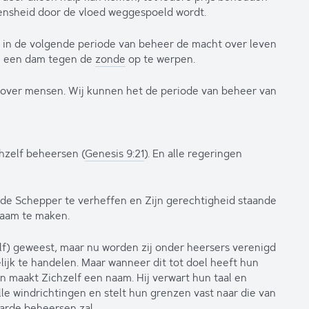
ensheid door de vloed weggespoeld wordt.
 in de volgende periode van beheer de macht over leven
n een dam tegen de
zonde
op te werpen.
n over mensen. Wij kunnen het de periode van beheer van
hzelf beheersen (
Genesis 9:21
). En alle regeringen
 de Schepper te verheffen en Zijn gerechtigheid staande
 naam te maken.
lf) geweest, maar nu worden zij onder heersers verenigd
jk te handelen. Maar wanneer dit tot doel heeft hun
 maakt Zichzelf een naam. Hij verwart hun taal en
alle windrichtingen en stelt hun grenzen vast naar die van
aarde beheersen zal.