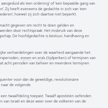
en aangeduid als ‘een ordening’ of ‘een bepaalde gang van
’. Zij heeft eveneens de gedachte in zich van ‘een
deren’, hoewel zij zich daartoe niet beperkt.
lmacht gegeven om recht te doen gelden en
 werden door rechtspraak. Het misbruik van deze
ingschap. De hoofdgedachte is bestuur, handhaving en
elijke verhandelingen over de waarheid aangaande het
ersperioden,
eonen
en
era
’s (tijdperken) of termijnen van
t acht perioden van beheer en meerdere termijnen
uenter voor dan de geweldige, revolutionaire
naar de volgende.
 een twaalfdeling toepast. Twaalf apostelen oefenden
en van Israël en deze weer over de volkeren van de