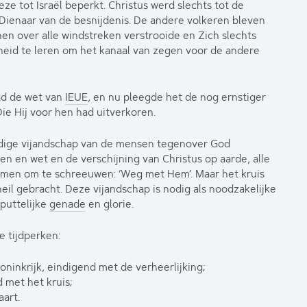
ze tot Israël beperkt. Christus werd slechts tot de
 Dienaar van de besnijdenis. De andere volkeren bleven
en over alle windstreken verstrooide en Zich slechts
kheid te leren om het kanaal van zegen voor de andere
rad de wet van
IEUE
, en nu pleegde het de nog ernstiger
ie Hij voor hen had uitverkoren.
ledige vijandschap van de mensen tegenover God
 en wet en de verschijning van Christus op aarde, alle
emmen om te schreeuwen: ‘Weg met Hem’. Maar het kruis
heil gebracht. Deze vijandschap is nodig als noodzakelijke
puttelijke
genade
en glorie.
 tijdperken:
ninkrijk, eindigend met de verheerlijking;
d met het kruis;
art.