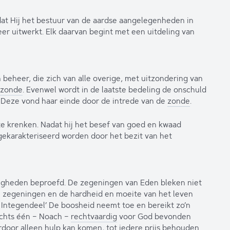
dat Hij het bestuur van de aardse aangelegenheden in
er uitwerkt. Elk daarvan begint met een uitdeling van
beheer, die zich van alle overige, met uitzondering van
zonde
. Evenwel wordt in de laatste bedeling de onschuld
 Deze vond haar einde door de intrede van de
zonde
.
e krenken. Nadat hij het besef van goed en kwaad
ekarakteriseerd worden door het bezit van het
igheden beproefd. De zegeningen van Eden bleken niet
de zegeningen en de hardheid en moeite van het leven
 Integendeel’ De boosheid neemt toe en bereikt zo’n
echts één – Noach –
rechtvaardig
voor God bevonden
rdoor alleen hulp kan komen, tot iedere prijs behouden