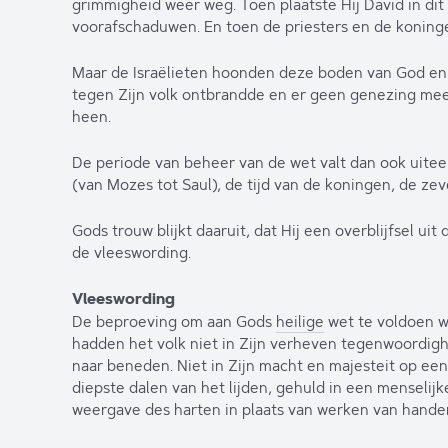
grimmigheid weer weg. Toen plaatste Hij David in di
voorafschaduwen. En toen de priesters en de koning
Maar de Israëlieten hoonden deze boden van God en
tegen Zijn volk ontbrandde en er geen genezing mee
heen.
De periode van beheer van de wet valt dan ook uiteen 
(van Mozes tot Saul), de tijd van de koningen, de zev
Gods trouw blijkt daaruit, dat Hij een overblijfsel u
de vleeswording.
Vleeswording
De beproeving om aan Gods
heilige
wet te voldoen wa
hadden het volk niet in Zijn verheven tegenwoordi
naar beneden. Niet in Zijn macht en majesteit op ee
diepste dalen van het lijden, gehuld in een menselij
weergave des harten in plaats van werken van hande