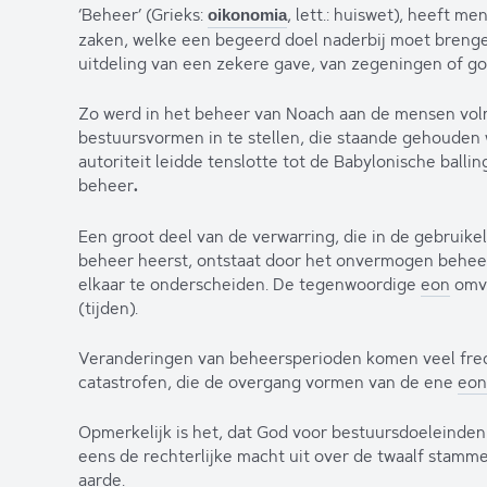
‘Beheer’ (Grieks:
, lett.: huiswet), heeft m
oikonomia
zaken, welke een begeerd doel naderbij moet brengen
uitdeling van een zekere gave, van zegeningen of goe
Zo werd in het beheer van Noach aan de mensen vo
bestuursvormen in te stellen, die staande gehouden
autoriteit leidde tenslotte tot de Babylonische ball
beheer
.
Een groot deel van de verwarring, die in de gebruik
beheer heerst, ontstaat door het onvermogen behe
elkaar te onderscheiden. De tegenwoordige
eon
omva
(tijden).
Veranderingen van beheersperioden komen veel freq
catastrofen, die de overgang vormen van de ene
eon
Opmerkelijk is het, dat God voor bestuursdoeleinden
eens de rechterlijke macht uit over de twaalf stamm
aarde.