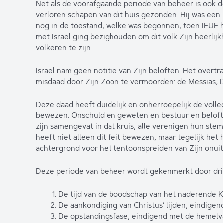
Net als de voorafgaande periode van beheer is ook de
verloren schapen van dit huis gezonden. Hij was een
nog in de toestand, welke was begonnen, toen
IEUE
h
met Israël ging bezighouden om dit volk Zijn heerlij
volkeren te zijn.
Israël nam geen notitie van Zijn beloften. Het overt
misdaad door Zijn Zoon te vermoorden: de Messias, D
Deze daad heeft duidelijk en onherroepelijk de vol
bewezen. Onschuld en geweten en bestuur en beloften
zijn samengevat in dat kruis, alle verenigen hun st
heeft niet alleen dit feit bewezen, maar tegelijk het 
achtergrond voor het tentoonspreiden van Zijn onuit
Deze periode van beheer wordt gekenmerkt door drie
De tijd van de boodschap van het naderende Ko
De aankondiging van Christus’ lijden, eindigen
De opstandingsfase, eindigend met de hemelva