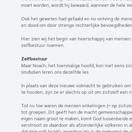
moet worden, wordt hij bewaard, wanneer de hele m
Ook het geweten had gefaald en nu ontving de mens
en dood om door strenge rechterlijke bevoegdhede
Hier zien wij het begin van heerschappij van mense
zelfbestuur noemen.
Zelfbestuur
Maar Noach, het toenmalige hoofd, kon niet eens zic
sindsdien leren ons dezelfde les.
In plaats van deze nieuwe volmacht te gebruiken om
te houden, zijn ze er slechts op uit om zichzelf een
Tot nu toe waren de mensen enkelingen (= op zichze
tot groepen. Dit geeft hen de macht gemeenschappeli
eigen naam groot te maken, komt God tussenbeide en
verstrooit ze daardoor als afzonderlijke volkeren in 
dat éne volk lsraël), waardoor Hij in de toekomst de 