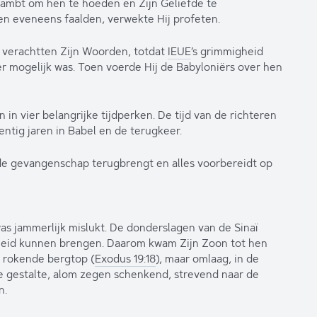
t ambt om hen te hoeden en Zijn Geliefde te
en eveneens faalden, verwekte Hij profeten.
 verachtten Zijn Woorden, totdat
IEUE
’s grimmigheid
r mogelijk was. Toen voerde Hij de Babyloniërs over hen
in vier belangrijke tijdperken. De tijd van de richteren
entig jaren in Babel en de terugkeer.
it de gevangenschap terugbrengt en alles voorbereidt op
s jammerlijk mislukt. De donderslagen van de Sinaï
gheid kunnen brengen. Daarom kwam Zijn Zoon tot hen
n rokende bergtop (
Exodus 19:18
), maar omlaag, in de
ke gestalte, alom zegen schenkend, strevend naar de
n.