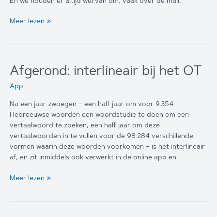
En we houden er altijd wel van om, vaak over de mail,
Twee
Meer lezen »
dopen
versus
één
doop
Afgerond: interlineair bij het OT
–
enkele
App
overwegingen
Na een jaar zwoegen – een half jaar om voor 9.354
Hebreeuwse woorden een woordstudie te doen om een
vertaalwoord te zoeken, een half jaar om deze
vertaalwoorden in te vullen voor de 98.284 verschillende
vormen waarin deze woorden voorkomen – is het interlineair
af, en zit inmiddels ook verwerkt in de online app en
Afgerond:
Meer lezen »
interlineair
bij
het