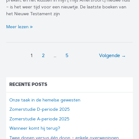
– is het weer tijd voor een nieuwtje. De laatste boeken van
het Nieuwe Testament zijn
Proeve
Meer lezen »
van
vertaling
van
Johannes
1
2
…
5
Volgende
→
en
Handelingen
RECENTE POSTS
Onze taak in de hemelse gewesten
Zomerstudie D-periode 2025
Zomerstudie A-periode 2025
Wanneer komt hij terug?
Twee dopen versus één doop – enkele overwegingen