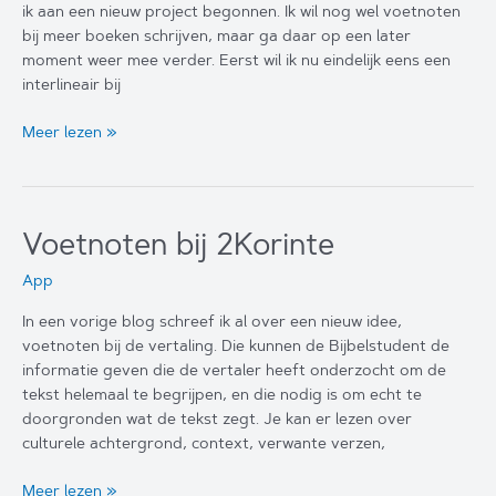
ik aan een nieuw project begonnen. Ik wil nog wel voetnoten
bij meer boeken schrijven, maar ga daar op een later
moment weer mee verder. Eerst wil ik nu eindelijk eens een
interlineair bij
Interlineair
Meer lezen »
bij
het
OT
Voetnoten bij 2Korinte
App
In een vorige blog schreef ik al over een nieuw idee,
voetnoten bij de vertaling. Die kunnen de Bijbelstudent de
informatie geven die de vertaler heeft onderzocht om de
tekst helemaal te begrijpen, en die nodig is om echt te
doorgronden wat de tekst zegt. Je kan er lezen over
culturele achtergrond, context, verwante verzen,
Voetnoten
Meer lezen »