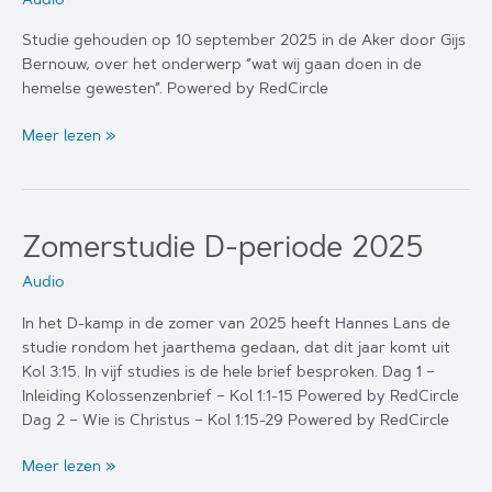
Studie gehouden op 10 september 2025 in de Aker door Gijs
Bernouw, over het onderwerp “wat wij gaan doen in de
hemelse gewesten”. Powered by RedCircle
Onze
Meer lezen »
taak
in
de
hemelse
Zomerstudie D-periode 2025
gewesten
Audio
In het D-kamp in de zomer van 2025 heeft Hannes Lans de
studie rondom het jaarthema gedaan, dat dit jaar komt uit
Kol 3:15. In vijf studies is de hele brief besproken. Dag 1 –
Inleiding Kolossenzenbrief – Kol 1:1-15 Powered by RedCircle
Dag 2 – Wie is Christus – Kol 1:15-29 Powered by RedCircle
Zomerstudie
Meer lezen »
D-