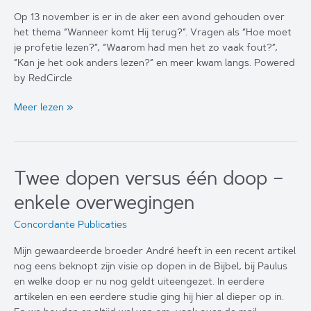
Op 13 november is er in de aker een avond gehouden over
het thema “Wanneer komt Hij terug?”. Vragen als “Hoe moet
je profetie lezen?”, “Waarom had men het zo vaak fout?”,
“Kan je het ook anders lezen?” en meer kwam langs. Powered
by RedCircle
Wanneer
Meer lezen »
komt
hij
terug?
Twee dopen versus één doop –
enkele overwegingen
Concordante Publicaties
Mijn gewaardeerde broeder André heeft in een recent artikel
nog eens beknopt zijn visie op dopen in de Bijbel, bij Paulus
en welke doop er nu nog geldt uiteengezet. In eerdere
artikelen en een eerdere studie ging hij hier al dieper op in.