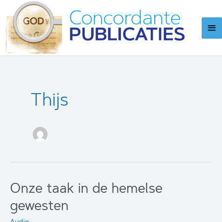
Ga
naar
Ho
de
inhoud
Thijs
Onze taak in de hemelse
gewesten
Audio