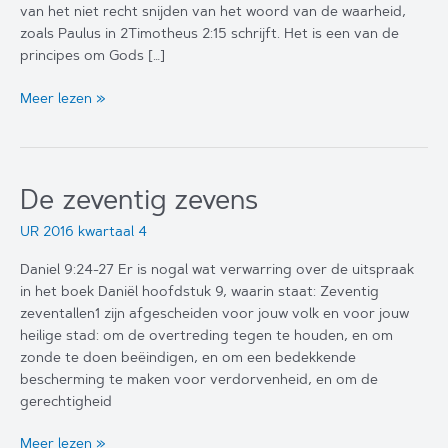
van het niet recht snijden van het woord van de waarheid,
zoals Paulus in 2Timotheus 2:15 schrijft. Het is een van de
principes om Gods […]
De
Meer lezen »
aanwezigheid
van
de
Heer
De zeventig zevens
UR 2016 kwartaal 4
Daniel 9:24-27 Er is nogal wat verwarring over de uitspraak
in het boek Daniël hoofdstuk 9, waarin staat: Zeventig
zeventallen1 zijn afgescheiden voor jouw volk en voor jouw
heilige stad: om de overtreding tegen te houden, en om
zonde te doen beëindigen, en om een bedekkende
bescherming te maken voor verdorvenheid, en om de
gerechtigheid
De
Meer lezen »