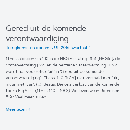
zeventig
zevens
Gered uit de komende
verontwaardiging
Terugkomst en opname
,
UR 2016 kwartaal 4
1Thessalonicenzen 1:10 In de NBG vertaling 1951 [NBG51], de
Statenvertaling [SV] en de herziene Statenvertaling [HSV]
wordt het voorzetsel ‘uit’ in ‘Gered uit de komende
verontwaardiging’ 1Thess. 1:10 [NCV] niet vertaald met ‘uit’,
maar met ‘van’: (…) Jezus, Die ons verlost van de komende
toorn Eig.Vert. (1Thes 1:10 – NBG) We lezen we in Romeinen
5:9 : Veel meer zullen
Gered
Meer lezen »
uit
de
komende