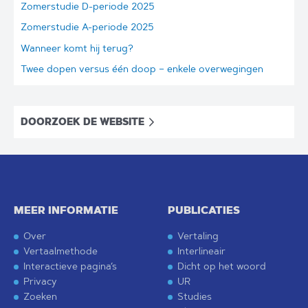
Zomerstudie D-periode 2025
Zomerstudie A-periode 2025
Wanneer komt hij terug?
Twee dopen versus één doop – enkele overwegingen
DOORZOEK DE WEBSITE
MEER INFORMATIE
PUBLICATIES
Over
Vertaling
Vertaalmethode
Interlineair
Interactieve pagina’s
Dicht op het woord
Privacy
UR
Zoeken
Studies