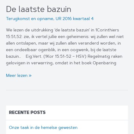
verontwaardiging
De laatste bazuin
Terugkomst en opname
,
UR 2016 kwartaal 4
We lezen de uitdrukking ‘de laatste bazuin’ in 1Corinthiers
15:51,52: zie, ik vertel jullie een geheimenis: wij zullen wel niet
allen ontslapen, maar wij zullen allen veranderd worden, in
een ondeelbaar ogenblik, in een oogwenk, bij de laatste
bazuin… Eig.Vert. (1Kor 15:51-52 – HSV) Regelmatig raken
gelovigen in verwarring, omdat in het boek Openbaring
De
Meer lezen »
laatste
bazuin
RECENTE POSTS
Onze taak in de hemelse gewesten