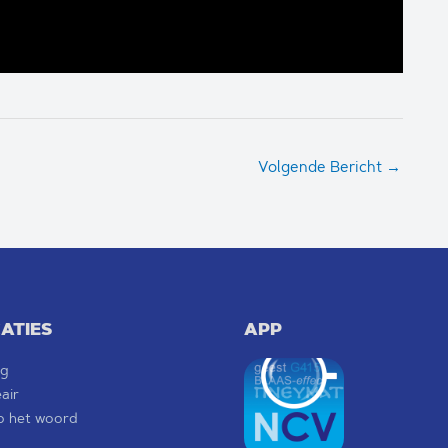
Volgende Bericht
→
ATIES
APP
ng
eair
p het woord